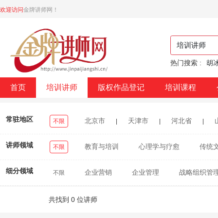
欢迎访问
金牌讲师网！
热门搜索 :
胡
首页
培训讲师
版权作品登记
培训课程
常驻地区
北京市
天津市
河北省
不限
|
|
|
浙江省
安徽省
福建省
江西省
|
|
|
|
讲师领域
教育与培训
心理学与疗愈
传统
不限
重庆市
四川省
贵州省
云南省
|
|
|
|
细分领域
企业营销
企业管理
战略组织管
不限
台湾省
香港特别行政区
澳门特别行政区
|
|
|
医美
美业
新媒体
共找到 0 位讲师