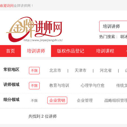
欢迎访问
金牌讲师网！
热门搜索 :
胡
首页
培训讲师
版权作品登记
培训课程
常驻地区
北京市
天津市
河北省
不限
|
|
|
浙江省
安徽省
福建省
江西省
|
|
|
|
讲师领域
教育与培训
心理学与疗愈
传统
不限
重庆市
四川省
贵州省
云南省
|
|
|
|
细分领域
企业营销
企业管理
战略组织管
不限
台湾省
香港特别行政区
澳门特别行政区
|
|
|
医美
美业
新媒体
共找到 2 位讲师