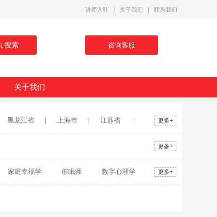
讲师入驻
|
关于我们
|
联系我们
搜索
咨询客服
关于我们
黑龙江省
上海市
江苏省
|
|
|
更多+
广东省
广西壮族自治区
海南省
|
|
|
更多+
宁夏回族自治区
新疆维吾尔自治区
|
|
家庭幸福学
催眠师
数字心理学
更多+
成长
青少年心理健康