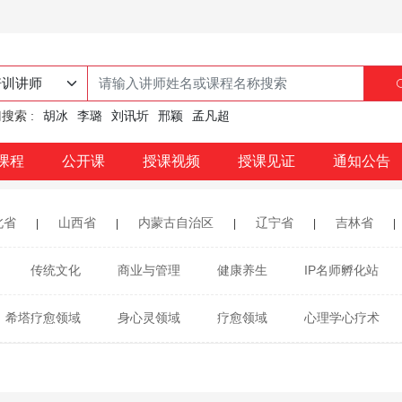
搜索 :
胡冰
李璐
刘讯圻
邢颖
孟凡超
课程
公开课
授课视频
授课见证
通知公告
北省
山西省
内蒙古自治区
辽宁省
吉林省
|
|
|
|
|
江西省
山东省
河南省
湖北省
湖南省
|
|
|
|
|
传统文化
商业与管理
健康养生
IP名师孵化站
云南省
西藏自治区
陕西省
甘肃省
青海省
|
|
|
|
希塔疗愈领域
身心灵领域
疗愈领域
心理学心疗术
门特别行政区
幸福心理
心理美学
冥想疗愈
能量疗愈
生命