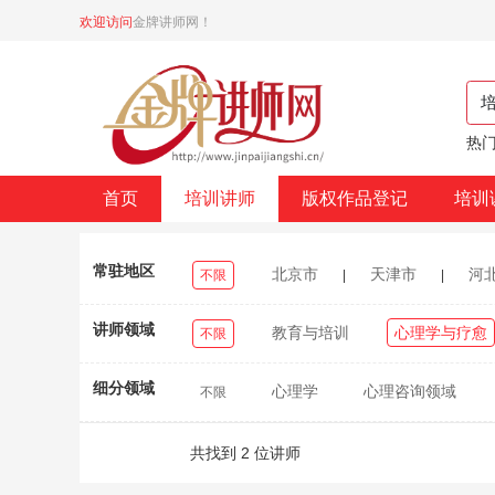
欢迎访问
金牌讲师网！
热门
首页
培训讲师
版权作品登记
培训
常驻地区
北京市
天津市
河
不限
|
|
浙江省
安徽省
福建省
|
|
|
讲师领域
教育与培训
心理学与疗愈
不限
重庆市
四川省
贵州省
|
|
|
细分领域
心理学
心理咨询领域
不限
台湾省
香港特别行政区
澳
|
|
|
身心疗愈
艺术疗愈
舞动心理
共找到 2 位讲师
古法拍打疗愈