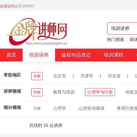
欢迎访问
金牌讲师网！
热门搜索 :
胡
首页
培训讲师
版权作品登记
培训课程
常驻地区
北京市
天津市
河北省
不限
|
|
|
浙江省
安徽省
福建省
江西省
|
|
|
|
讲师领域
教育与培训
心理学与疗愈
传统
不限
重庆市
四川省
贵州省
云南省
|
|
|
|
细分领域
心理学
心理咨询领域
希塔疗愈
不限
台湾省
香港特别行政区
澳门特别行政区
|
|
|
身心疗愈
艺术疗愈
舞动心理
幸福心
共找到 15 位讲师
古法拍打疗愈