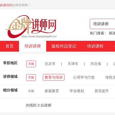
欢迎访问
金牌讲师网！
热门搜索 :
胡
首页
培训讲师
版权作品登记
培训课程
常驻地区
北京市
天津市
河北省
不限
|
|
|
浙江省
安徽省
福建省
江西省
|
|
|
|
讲师领域
教育与培训
心理学与疗愈
传统
不限
重庆市
四川省
贵州省
云南省
|
|
|
|
细分领域
家庭教育
学业规划
英语提升
不限
台湾省
香港特别行政区
澳门特别行政区
|
|
|
美声唱法
舞蹈美育
硬笔书法
美育教
共找到 3 位讲师